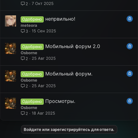
7 Окт 2025
2
З
непрвильно!
Одобрено
а
meteora
к
15 Сен 2025
3
р
ы
З
Мобильный форум 2.0
Одобрено
т
а
Osborne
а
к
25 Авг 2025
2
р
ы
З
Мобильный форум.
Одобрено
т
а
Osborne
а
к
25 Авг 2025
2
р
ы
З
Просмотры.
Одобрено
т
а
Osborne
а
к
18 Авг 2025
2
р
ы
Войдите или зарегистрируйтесь для ответа.
т
а