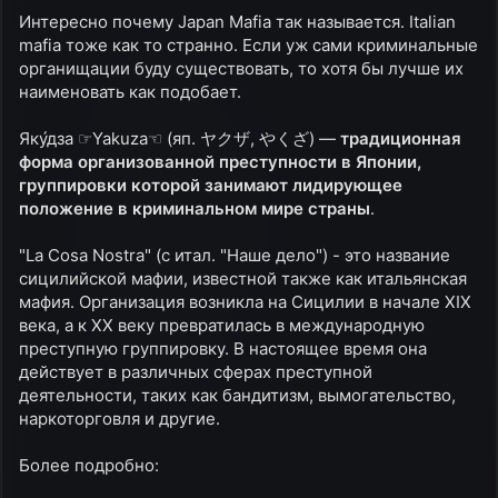
ы
л
Интересно почему Japan Mafia так называется. Italian
а
mafia тоже как то странно. Если уж сами криминальные
органищации буду существовать, то хотя бы лучше их
наименовать как подобает.
Яку́дза ☞Yakuza☜ (яп. ヤクザ, やくざ) —
традиционная
форма организованной преступности в Японии,
группировки которой занимают лидирующее
положение в криминальном мире страны
.
"La Cosa Nostra" (с итал. "Наше дело") - это название
сицилийской мафии, известной также как итальянская
мафия. Организация возникла на Сицилии в начале XIX
века, а к XX веку превратилась в международную
преступную группировку. В настоящее время она
действует в различных сферах преступной
деятельности, таких как бандитизм, вымогательство,
наркоторговля и другие.
Более подробно: