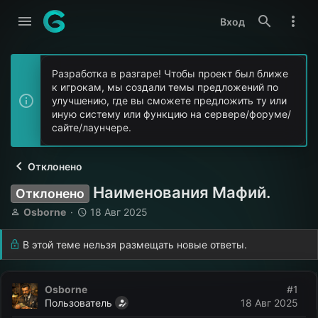
Вход
Разработка в разгаре! Чтобы проект был ближе
к игрокам, мы создали темы предложений по
улучшению, где вы сможете предложить ту или
иную систему или функцию на сервере/форуме/
сайте/лаунчере.
Отклонено
Наименования Мафий.
Отклонено
А
Д
Osborne
18 Авг 2025
в
а
т
т
В этой теме нельзя размещать новые ответы.
о
а
р
н
т
а
Osborne
#1
е
ч
Пользователь
18 Авг 2025
м
а