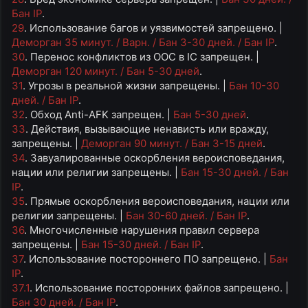
Бан IP
.
29
. Использование багов и уязвимостей запрещено. |
Деморган 35 минут. / Варн. / Бан 3-30 дней. / Бан IP
.
30
. Перенос конфликтов из OOC в IC запрещен. |
Деморган 120 минут. / Бан 5-30 дней
.
31
. Угрозы в реальной жизни запрещены. |
Бан 10-30
дней. / Бан IP
.
32
. Обход Anti-AFK запрещен. |
Бан 5-30 дней
.
33
. Действия, вызывающие ненависть или вражду,
запрещены. |
Деморган 90 минут. / Бан 3-15 дней
.
34
. Завуалированные оскорбления вероисповедания,
нации или религии запрещены. |
Бан 15-30 дней. / Бан
IP
.
35
. Прямые оскорбления вероисповедания, нации или
религии запрещены. |
Бан 30-60 дней. / Бан IP
.
36
. Многочисленные нарушения правил сервера
запрещены. |
Бан 15-30 дней. / Бан IP
.
37
. Использование постороннего ПО запрещено. |
Бан
IP
.
37.1
. Использование посторонних файлов запрещено. |
Бан 30 дней. / Бан IP
.