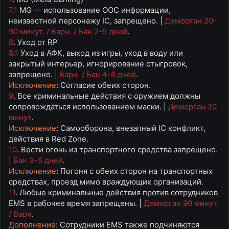
7.1
MG — использование OOC информации,
неизвестной персонажу IC, запрещено. |
Деморган 20-
90 минут. / Варн. / Бан 2-5 дней
.
8
. Уход от RP
8.1
Уход в АФК, выход из игры, уход в воду или
закрытый интерьер, игнорирование отыгровок,
запрещено. |
Варн. / Бан 4-8 дней
.
Исключение
: Согласие обеих сторон.
9
. Все криминальные действия с оружием должны
сопровождаться использованием маски. |
Деморган 20
минут
.
Исключение
: Самооборона, внезапный IC конфликт,
действия в Red Zone.
10
. Вести огонь из транспортного средства запрещено.
|
Бан 3-5 дней
.
Исключение
: Погоня с обеих сторон на транспортных
средствах, проезд мимо враждующих организаций.
11
. Любые криминальные действия против сотрудников
EMS в рабочее время запрещены. |
Деморган 90 минут.
/ Варн
.
Дополнение
: Сотрудники EMS также подчиняются