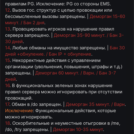
правилам PG. Исключение: PG со стороны EMS.
12
. Вызов гос. структур с целью провокации или
бессмысленные вызовы запрещены. |
Деморган 15-60
минут. / Бан 2 дня
.
13
. Провоцировать игроков на нарушение правил
сервера запрещено. |
Деморган 35-90 минут. / Бан 3-
30 дней
.
14
. Любые обманы на имущество запрещены. |
Бан 30
дней +обнуление. / Бан IP + обнуление
.
15
. Некорректные действия с управлением
организации (увольнения, повышения, штрафы и т.д.)
запрещены. |
Деморган 60 минут. / Варн. / Бан 3-7
дней
.
16
. В функциональных зеленых зонах нарушение
правил сервера можно игнорировать при отсутствии
провокаций.
17
. Обман в /do запрещен. |
Деморган 35 минут. / Варн
.
Исключение
: Функциональные действия, которые
можно игнорировать.
18
. Оскорбительные и неуместные отыгровки в /me,
/do, /try запрещены. |
Деморган 10-35 минут
.