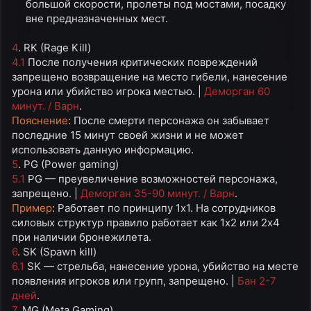
большой скорости, пролеты под мостами, посадку
вне предназначенных мест.​
4
. RK (Rage Kill)
4.1
После получения критических повреждений
запрещено возвращение на место гибели, нанесение
урона или убийство игрока местью. |
Деморган 60
минут. / Варн
.
Пояснение
: После смерти персонажа он забывает
последние 15 минут своей жизни и не может
использовать данную информацию.
5
. PG (Power gaming)
5.1
PG — преувеличение возможностей персонажа,
запрещено. |
Деморган 35-90 минут. / Варн
.
Пример
: Работает по принципу 1x1. На сотрудников
силовых структур правило работает как 1x2 или 2x4
при наличии бронежилета.
6
. SK (Spawn kill)
6.1
SK — стрельба, нанесение урона, убийство на месте
появления игроков или групп, запрещено. |
Бан 2-7
дней
.
7
. MG (Meta Gaming)