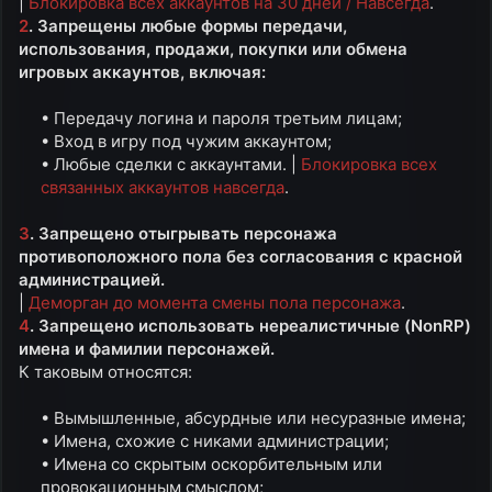
|
Блокировка всех аккаунтов на 30 дней / Навсегда
.
2
. Запрещены любые формы передачи,
использования, продажи, покупки или обмена
игровых аккаунтов, включая:
• Передачу логина и пароля третьим лицам;​
• Вход в игру под чужим аккаунтом;​
• Любые сделки с аккаунтами. |
Блокировка всех
связанных аккаунтов навсегда
.​
3
. Запрещено отыгрывать персонажа
противоположного пола без согласования с красной
администрацией.
|
Деморган до момента смены пола персонажа
.
4
. Запрещено использовать нереалистичные (NonRP)
имена и фамилии персонажей.
К таковым относятся:
• Вымышленные, абсурдные или несуразные имена;​
• Имена, схожие с никами администрации;​
• Имена со скрытым оскорбительным или
провокационным смыслом;​