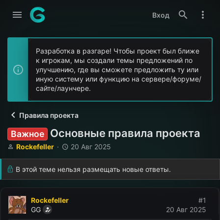
Вход
Разработка в разгаре! Чтобы проект был ближе
к игрокам, мы создали темы предложений по
улучшению, где вы сможете предложить ту или
иную систему или функцию на сервере/форуме/
сайте/лаунчере.
Правила проекта
Основные правила проекта
Важное
А
Д
Rockefeller
20 Авг 2025
в
а
т
т
В этой теме нельзя размещать новые ответы.
о
а
р
н
т
а
Rockefeller
#1
е
ч
GG
20 Авг 2025
м
а