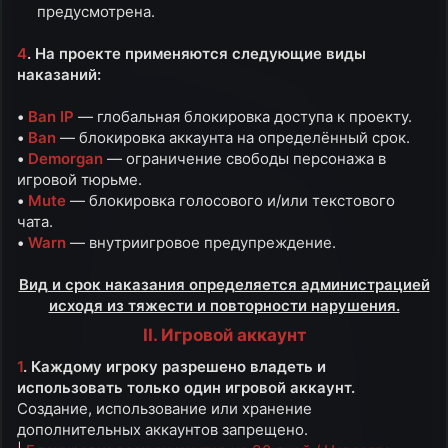
предусмотрена.​
4
. На проекте применяются следующие виды
наказаний:
•
Ban IP
— глобальная блокировка доступа к проекту.
•
Ban
— блокировка аккаунта на определённый срок.
•
Demorgan
— ограничение свободы персонажа в
игровой тюрьме.
•
Mute
— блокировка голосового и/или текстового
чата.
•
Warn
— внутриигровое предупреждение.
Вид и срок наказания определяется администрацией
исходя из тяжести и повторности нарушения.
II. Игровой аккаунт
1
. Каждому игроку разрешено владеть и
использовать только один игровой аккаунт.
Создание, использование или хранение
дополнительных аккаунтов запрещено.