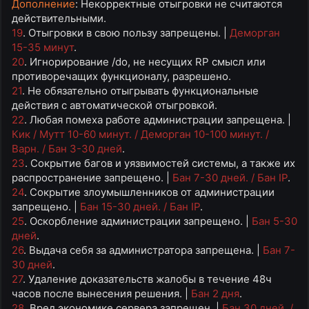
Дополнение
: Некорректные отыгровки не считаются
действительными.
19
. Отыгровки в свою пользу запрещены. |
Деморган
15-35 минут
.
20
. Игнорирование /do, не несущих RP смысл или
противоречащих функционалу, разрешено.
21
. Не обязательно отыгрывать функциональные
действия с автоматической отыгровкой.
22
. Любая помеха работе администрации запрещена. |
Кик / Мутт 10-60 минут. / Деморган 10-100 минут. /
Варн. / Бан 3-30 дней
.
23
. Сокрытие багов и уязвимостей системы, а также их
распространение запрещено. |
Бан 7-30 дней. / Бан IP
.
24
. Сокрытие злоумышленников от администрации
запрещено. |
Бан 15-30 дней. / Бан IP
.
25
. Оскорбление администрации запрещено. |
Бан 5-30
дней
.
26
. Выдача себя за администратора запрещена. |
Бан 7-
30 дней
.
27
. Удаление доказательств жалобы в течение 48ч
часов после вынесения решения. |
Бан 2 дня
.
28
. Вред экономике сервера запрещен. |
Бан 30 дней. /