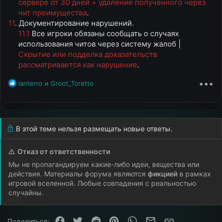
сервере от 30 дней + удаление полученного через
чит преимущества
.​
11
. Документирование нарушений.
11.1
Все игроки обязаны сообщать о случаях
использования читов через систему жалоб |
Скрытие или подделка доказательств
рассматривается как нарушение
.​
•••
Р
lanterro
и
Groot_Toretto
е
а
к
ц
и
В этой теме нельзя размещать новые ответы.
и
:
Отказ от ответственности
Мы не пропагандируем какие-либо идеи, вещества или
действия. Материалы форума являются
фикцией
в рамках
игровой вселенной. Любые совпадения с реальностью
случайны.
Facebook
Twitter
Reddit
Pinterest
WhatsApp
Электронная почта
Ссылка
Поделиться: