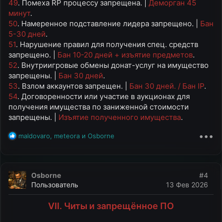
49
. Помеха RP процессу запрещена. |
Деморган 45
минут
.
50
. Намеренное подставление лидера запрещено. |
Бан
5-30 дней
.
51
. Нарушение правил для получения спец. средств
запрещено. |
Бан 10-20 дней + изъятие предметов
.
52
. Внутриигровые обмены донат-услуг на имущество
запрещены. |
Бан 30 дней
.
53
. Взлом аккаунтов запрещен. |
Бан 30 дней. / Бан IP
.
54
. Договоренности или участие в аукционах для
получения имущества по заниженной стоимости
запрещены. |
Изъятие полученного имущества
.
•••
Р
maldovaro
,
meteora
и
Osborne
е
а
к
ц
Osborne
#4
и
Пользователь
13 Фев 2026
и
:
VII. Читы и запрещённое ПО