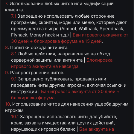
7
. Использование любых читов или модификаций
клиента.
7.1
Запрещено использовать любые сторонние
программы, скрипты, моды или меню, которые дают
преимущества в игре (Aimbot, Wallhack, Speedhack,
Flyhack, Money hack и т.д.) |
Бан игрового аккаунта от
30 дней + блокировка форума на 15 дней
.​
8
. Попытки обхода античита.
8.1
Любые действия, направленные на обход
серверной защиты или античита |
Блокировка
игрового аккаунта на навсегда
.​
9
. Распространение читов.
9.1
Запрещено публиковать, продавать или
передавать читы другим игрокам, включая ссылки и
инструкции |
Бан игрового аккаунта от 30 дней +
блокировка форума
.​
10
. Использование читов для нанесения ущерба другим
игрокам.
10.1
Запрещено использовать читы для убийств,
краж, захвата имущества или других действий,
нарушающих игровой баланс |
Бан аккаунта на