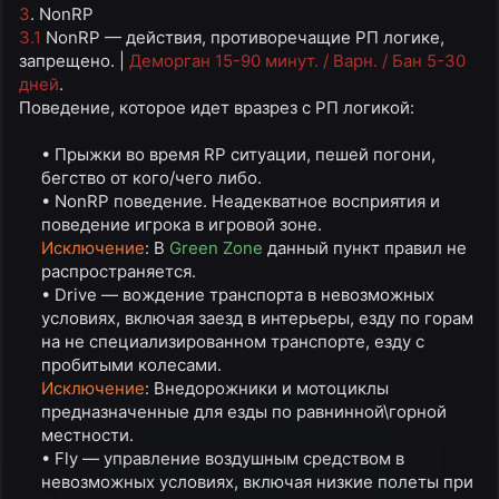
3
. NonRP
3.1
NonRP — действия, противоречащие РП логике,
запрещено. |
Деморган 15-90 минут. / Варн. / Бан 5-30
дней
.
Поведение, которое идет вразрез с РП логикой:
• Прыжки во время RP ситуации, пешей погони,
бегство от кого/чего либо.​
• NonRP поведение. Неадекватное восприятия и
поведение игрока в игровой зоне.​
Исключение
: В
Green Zone
данный пункт правил не
распространяется.​
• Drive — вождение транспорта в невозможных
условиях, включая заезд в интерьеры, езду по горам
на не специализированном транспорте, езду с
пробитыми колесами.​
Исключение
: Внедорожники и мотоциклы
предназначенные для езды по равнинной\горной
местности.​
• Fly — управление воздушным средством в
невозможных условиях, включая низкие полеты при