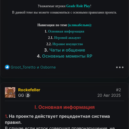
ы
л
а
Уважаемые игроки
Grade Role Play
!
В данной теме вы можете ознакомиться с основыми правилами проекта.
Навигация по теме
(кликабельно):
1.
Основная информация
2.1.
Игровой аккаунт
2.2.
Игровое имущество
3.
Чаты и общение
4.
Основные моменты RP
•••
Р
Groot_Toretto
и
Osborne
е
а
к
ц
Rockefeller
#2
и
GG
20 Авг 2025
и
:
I. Основная информация
1
. На проекте действует прецедентная система
правил.
В случае если игрок совершил правонарушение, не