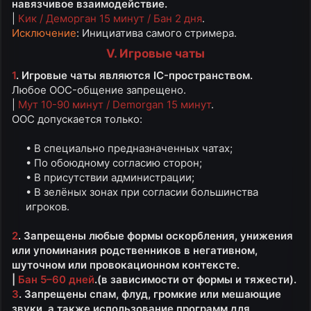
навязчивое взаимодействие.
|
Кик / Деморган 15 минут / Бан 2 дня
.
Исключение
: Инициатива самого стримера.
V. Игровые чаты
1
. Игровые чаты являются IC-пространством.
Любое OOC-общение запрещено.
|
Мут 10-90 минут / Demorgan 15 минут
.
OOC допускается только:
• В специально предназначенных чатах;​
• По обоюдному согласию сторон;​
• В присутствии администрации;​
• В зелёных зонах при согласии большинства
игроков.​
2
. Запрещены любые формы оскорбления, унижения
или упоминания родственников в негативном,
шуточном или провокационном контексте.
|
Бан 5–60 дней
.(в зависимости от формы и тяжести).
3
. Запрещены спам, флуд, громкие или мешающие
звуки, а также использование программ для