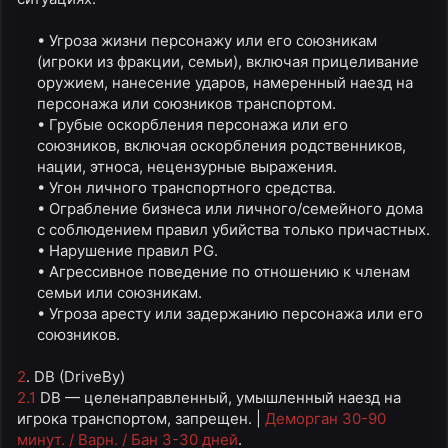
• Угроза жизни персонажу или его союзникам
(игроки из фракции, семьи), включая прицеливание
оружием, нанесение ударов, намеренный наезд на
персонажа или союзников транспортом.​
• Грубые оскорбления персонажа или его
союзников, включая оскорбления родственников,
нации, этноса, нецензурные выражения.​
• Угон личного транспортного средства.​
• Ограбление бизнеса или личного/семейного дома
с соблюдением правил убийства только причастных.​
• Нарушение правил PG.​
• Агрессивное поведение по отношению к членам
семьи или союзникам.​
• Угроза аресту или задержанию персонажа или его
союзников.​
2
. DB (DriveBy)
2.1
DB — целенаправленный, умышленный наезд на
игрока транспортом, запрещен. |
Деморган 30-90
минут. / Варн. / Бан 3-30 дней
.