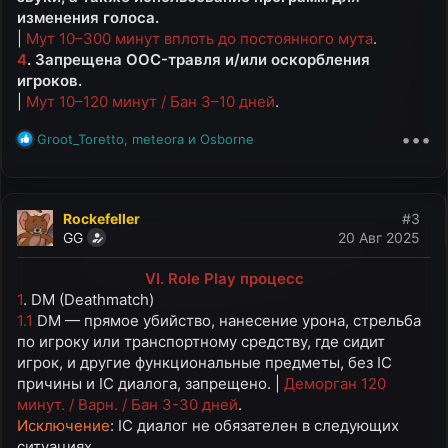
изменения голоса.
|
Мут 10–300 минут вплоть до постоянного мута
.
4
. Запрещена OOC-травля и/или оскорбления
игроков.
|
Мут 10–120 минут / Бан 3–10 дней
.
•••
Р
Groot_Toretto
,
meteora
и
Osborne
е
а
к
ц
Rockefeller
#3
и
GG
20 Авг 2025
и
:
VI. Role Play процесс
1
. DM (Deathmatch)
1.1
DM — прямое убийство, нанесение урона, стрельба
по игроку или транспортному средству, где сидит
игрок, и другие функциональные предметы, без IC
причины и IC диалога, запрещено. |
Деморган 120
минут. / Варн. / Бан 3-30 дней
.
Исключение
: IC диалог не обязателен в следующих
ситуациях.