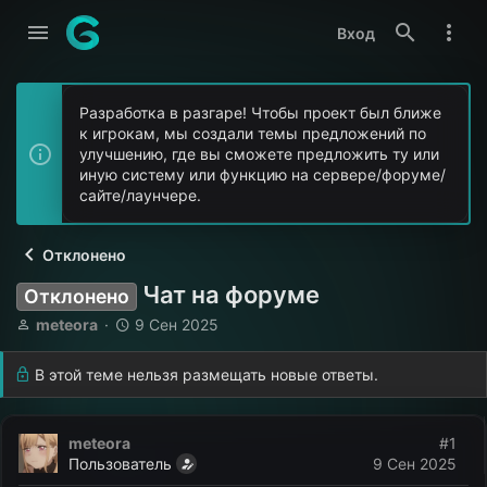
Вход
Разработка в разгаре! Чтобы проект был ближе
к игрокам, мы создали темы предложений по
улучшению, где вы сможете предложить ту или
иную систему или функцию на сервере/форуме/
сайте/лаунчере.
Отклонено
Чат на форуме
Отклонено
А
Д
meteora
9 Сен 2025
в
а
т
т
В этой теме нельзя размещать новые ответы.
о
а
р
н
т
а
meteora
#1
е
ч
Пользователь
9 Сен 2025
м
а