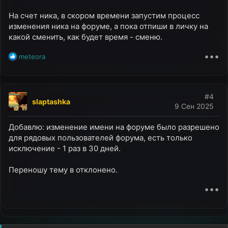
На счет ника, в скором времени запустим процесс
изменения ника на форуме, а пока отпиши в личку на
какой сменить, как будет время - сменю.
•••
Р
meteora
е
а
к
ц
#4
slaptashka
и
9 Сен 2025
и
:
Добавлю: изменение имени на форуме было разрешено
для рядовых пользователей форума, есть только
исключение - 1 раз в 30 дней.
Переношу тему в отклонено.
•••