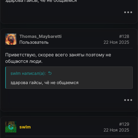
здарова гайсы, чё не общаемся
•••
Thomas_Maybaretti
#128
Пользователь
22 Ноя 2025
Приветствую, скорее всего заняты поэтому не
общаются люди.
swlm написал(а):
здарова гайсы, чё не общаемся
•••
#129
swlm
22 Ноя 2025