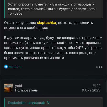
ы
л
Хотел спросить, будете ли Вы отходить от народных
а
каптов, гетто в сампе? Или вы будете добавлять что-
то новое
Ответ кинул выше
slaptashka
, но хотел дополнить
немного его сообщение:
Будут ли квадраты - да, будут ли квадраты в привычном
понимании (взять сотку и сняться) - нет. Мы стараемся
сделать функционал проекта так, чтобы 24\7 у игроков
была возможность не только играть свою роль, но и
принимать различные активности
•••
Р
meteora
е
а
к
ц
yuki
#122
и
Пользователь
9 Окт 2025
и
:
Rockefeller написал(а):