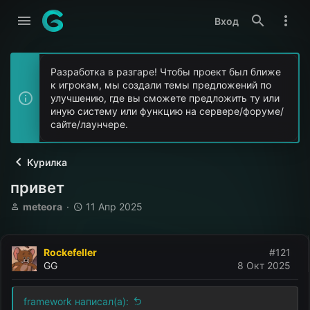
Вход
Разработка в разгаре! Чтобы проект был ближе
к игрокам, мы создали темы предложений по
улучшению, где вы сможете предложить ту или
иную систему или функцию на сервере/форуме/
сайте/лаунчере.
Курилка
привет
А
Д
meteora
11 Апр 2025
в
а
т
т
о
а
Rockefeller
#121
р
н
GG
8 Окт 2025
т
а
е
ч
м
а
framework написал(а):