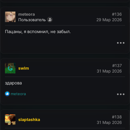
meteora
#136
Пользователь
29 Мар 2026
Пацаны, я вспомнил, не забыл.
•••
#137
swlm
31 Мар 2026
здарова
•••
Р
meteora
е
а
к
ц
#138
slaptashka
и
31 Мар 2026
и