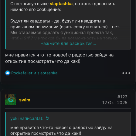
Ответ кинул выше
slaptashka
, но хотел дополнить
немного его сообщение:
Будут ли квадраты - да, будут ли квадраты в
привычном понимании (взять сотку и сняться) - нет.
Мы стараемся сделать функционал проекта так,
чтобы 24\7 у игроков была возможность не только
Нажмите для раскрытия...
играть свою роль, но и принимать различные
активности
мне нравится что-то новое! с радостью зайду на
открытие посмотреть что да как!)
•••
Р
Rockefeller
и
slaptashka
е
а
к
ц
#123
swlm
и
12 Окт 2025
и
:
yuki написал(а):
мне нравится что-то новое! с радостью зайду на
открытие посмотреть что да как!)